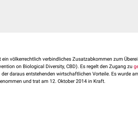
t ein völkerrechtlich verbindliches Zusatzabkommen zum Über
vention on Biological Diversity, CBD). Es regelt den Zugang zu
g
ng der daraus entstehenden wirtschaftlichen Vorteile. Es wurde 
nommen und trat am 12. Oktober 2014 in Kraft.
 der drei Ziele der CBD um: die faire und gerechte Aufteilung der 
ourcen entstehen. Dadurch soll ein Anreiz zur Erhaltung und n
schaffen werden. Grundlage ist das im CBD verankerte Prinzip de
inen bilateralen Ansatz. Die Bedingungen für den Zugang zu ge
ische Ressourcen.
s entstehenden Vorteile werden zwischen dem bereitstellenden 