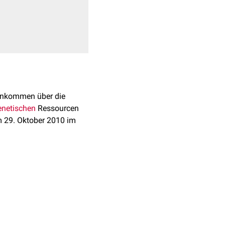
einkommen über die
enetischen
Ressourcen
am 29. Oktober 2010 im
Vorteile, die aus der
achhaltigen Nutzung der
r staatlichen
netischen Ressourcen und
Staat und dem Nutzer