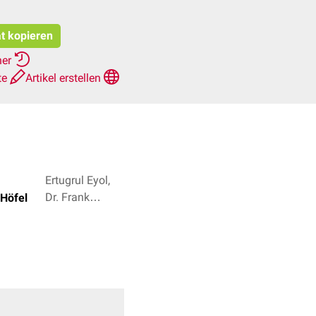
at kopieren
her
te
Artikel erstellen
Ertugrul Eyol,
Dr. Frank
Höfel
Antwerpes + 2