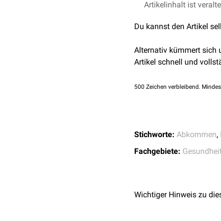
einvernehmlich festgeleg
Mit Stand August 2025 wu
Artikelinhalt ist veralt
informierte Zustimmung 
und die Europäische Unio
Du kannst den Artikel se
Das Protokoll erfasst g
In der
Medizin
ist das Na
verbundenes traditionell
WHO-Pandemieabkomm
Alternativ kümmert sich
aufgebaut. Dieses soll fü
Artikel schnell und vollst
vom klassischen bilater
500
Zeichen verbleibend. Mindes
Stichworte:
Abkommen
,
Fachgebiete:
Gesundhei
Wichtiger Hinweis zu die