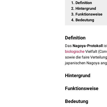
1
Definition
2
Hintergrund
3
Funktionsweise
4
Bedeutung
Definition
Das
Nagoya-Protokoll
is
biologische
Vielfalt (Con
sowie die faire Verteilu
japanischen Nagoya ange
Hintergrund
Das Protokoll setzt eines
Funktionsweise
Nutzung genetischer Ress
biologischen Vielfalt ge
Das Protokoll verfolgt e
Souveränität über genet
Bedeutung
die Aufteilung der darau