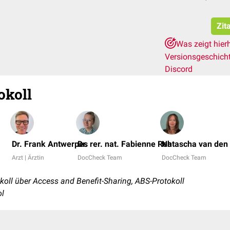
Zit
Was zeigt hier
Versionsgeschich
Discord
okoll
Dr. Frank Antwerpes
Dr. rer. nat. Fabienne Reh
Natascha van den 
Arzt | Ärztin
DocCheck Team
DocCheck Team
ll über Access and Benefit-Sharing, ABS-Protokoll
ol