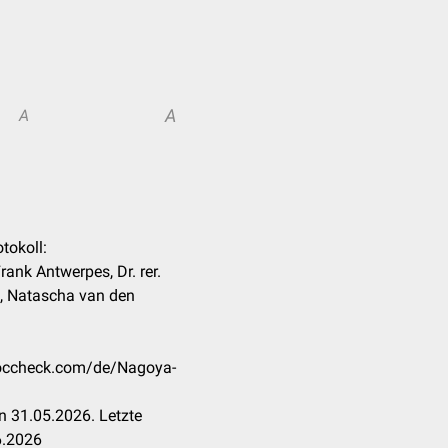
A
A
tokoll:
Frank Antwerpes, Dr. rer.
h, Natascha van den
.doccheck.com/de/Nagoya-
n 31.05.2026. Letzte
6.2026