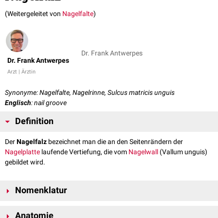
(Weitergeleitet von
Nagelfalte
)
Dr. Frank Antwerpes
Dr. Frank Antwerpes
Arzt | Ärztin
Synonyme: Nagelfalte, Nagelrinne, Sulcus matricis unguis
Englisch
: nail groove
Definition
Der
Nagelfalz
bezeichnet man die an den Seitenrändern der
Nagelplatte
laufende Vertiefung, die vom
Nagelwall
(Vallum unguis)
gebildet wird.
Nomenklatur
Die Begriffe Nagelfalz und Nagelwall werden in der Literatur auch
Anatomie
fälschlicherweise synonym verwendet.