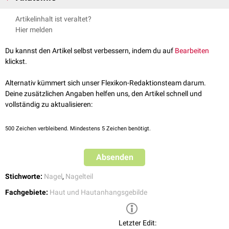
Der Nagelfalz ist
lateral
vom
Perionychium
,
proximal
vom
Eponychium
Artikelinhalt ist veraltet?
ausgekleidet. Nach proximal geht er in die
Nageltasche
über, in der die
Hier melden
Nagelwurzel
(Radix unguis) eingelassen ist. Distal läuft er im
Seitenbereich der dorsalen Fingerkuppe aus.
Du kannst den Artikel selbst verbessern, indem du auf
Bearbeiten
klickst.
Alternativ kümmert sich unser Flexikon-Redaktionsteam darum.
Deine zusätzlichen Angaben helfen uns, den Artikel schnell und
vollständig zu aktualisieren:
500
Zeichen verbleibend. Mindestens 5 Zeichen benötigt.
Absenden
Stichworte:
Nagel
,
Nagelteil
Fachgebiete:
Haut und Hautanhangsgebilde
Letzter Edit: