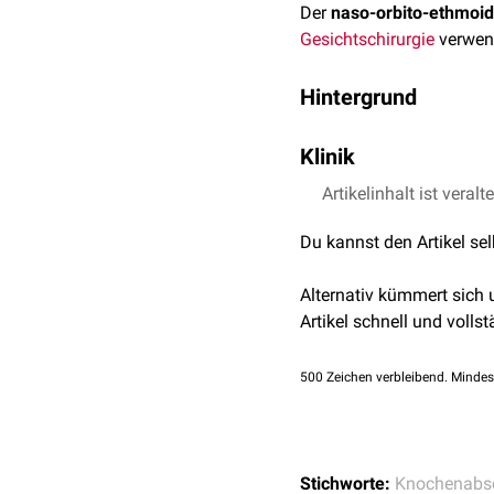
Der
naso-orbito-ethmoi
Gesichtschirurgie
verwend
Hintergrund
Der NOE-Komplex besteht 
Klinik
maxillae
) und einem hint
ethmoidales
).
Frakturen des NOE-Kompl
Artikelinhalt ist veralt
Typ I: isoliertes, nicht
Du kannst den Artikel se
und der Margo infraor
Typ II: mehrfragment
Alternativ kümmert sich
des Ligamentum palp
Artikel schnell und vollst
Typ III:
Trümmerfrakt
Ligaments abgerisse
500
Zeichen verbleibend. Mindes
Bei allen Formen kann das
Stichworte:
Knochenabsc