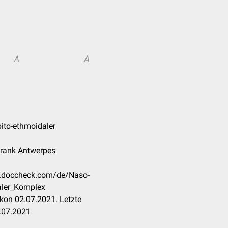
A
A
bito-ethmoidaler
 Frank Antwerpes
on.doccheck.com/de/Naso-
aler_Komplex
kon 02.07.2021. Letzte
.07.2021