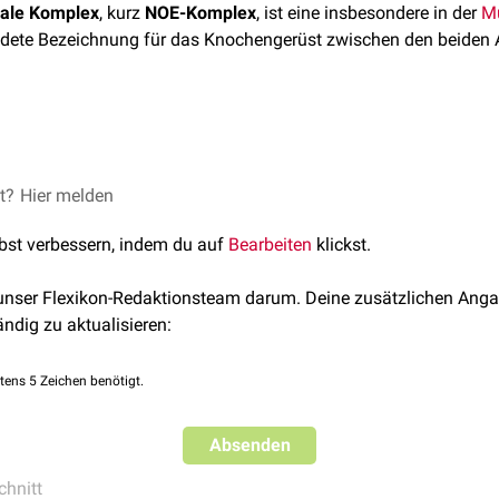
dale Komplex
, kurz
NOE-Komplex
, ist eine insbesondere in der
Mu
ete Bezeichnung für das Knochengerüst zwischen den beiden 
aus einem vorderen, kräftigen, vertikalen Anteil (
Os nasale
,
Pro
eren, schwächeren, horizontalen Anteil (
Os lacrimale
,
Lamina cr
exes werden u.a. nach Markowitz eingeteilt:
et?
Hier melden
disloziertes
Fragment mit Beteiligung des Processus frontalis, 
lbst verbessern, indem du auf
Bearbeiten
klickst.
bitalis. Der Ansatz des
Ligamentum palpebrale mediale
ist intak
äre Fraktur des zentralen, ligamenttragenden Fragmentes am Pro
 unser Flexikon-Redaktionsteam darum. Deine zusätzlichen Anga
ebrale mediale noch an einem Fragment.
ändig zu aktualisieren:
ur
des zentralen, ligamenttragenden Fragmentes am Processus fr
n.
tens 5 Zeichen benötigt.
 Os nasale beteiligt sein.
Absenden
hnitt