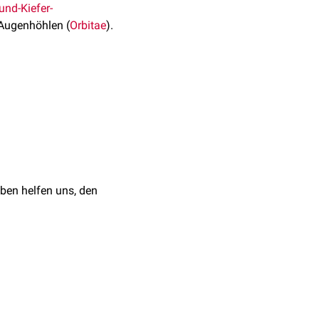
nd-Kiefer-
Augenhöhlen (
Orbitae
).
cessus frontalis
ibrosa
, Wände der
Sinus
der
medialen
Orbitawand
t.
cessus frontalis. Ansatz
ben helfen uns, den
ontalis. Ansatz des