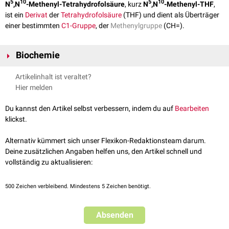
5
10
5
10
N
,N
-Methenyl-Tetrahydrofolsäure
, kurz
N
,N
-Methenyl-THF
,
ist ein
Derivat
der
Tetrahydrofolsäure
(THF) und dient als Überträger
einer bestimmten
C1-Gruppe
, der
Methenylgruppe
(CH=).
Biochemie
5
10
+
+
N
,N
-Methenyl-THF wird durch die
NAD
- oder
NADP
-abhängige
Artikelinhalt ist veraltet?
5
10
Methylenetetrahydrofolat-Dehydrogenase
aus
N
,N
-Methylen-THF
Hier melden
5
10
erzeugt. Die N
,N
-Methenyl-THF ist das Substrat der
10
Methenyltetrahydrofolat-Cyclohydrolase
, die es in
N
-Formyl-
Du kannst den Artikel selbst verbessern, indem du auf
Bearbeiten
Tetrahydrofolat
umwandelt.
klickst.
Alternativ kümmert sich unser Flexikon-Redaktionsteam darum.
Deine zusätzlichen Angaben helfen uns, den Artikel schnell und
vollständig zu aktualisieren:
500
Zeichen verbleibend. Mindestens 5 Zeichen benötigt.
Absenden