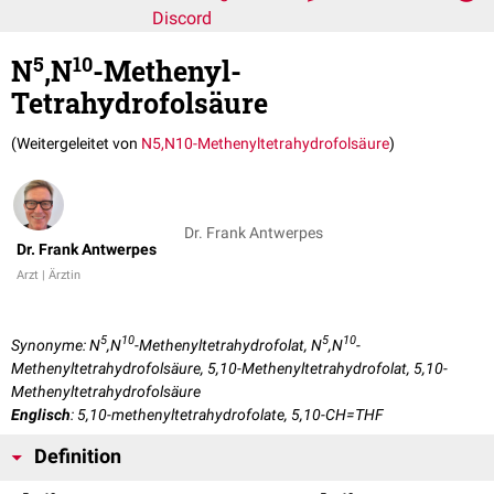
Discord
5
10
N
,N
-Methenyl-
Tetrahydrofolsäure
(Weitergeleitet von
N5,N10-Methenyltetrahydrofolsäure
)
Dr. Frank Antwerpes
Dr. Frank Antwerpes
Arzt | Ärztin
5
10
5
10
Synonyme: N
,N
-Methenyltetrahydrofolat, N
,N
-
Methenyltetrahydrofolsäure, 5,10-Methenyltetrahydrofolat, 5,10-
Methenyltetrahydrofolsäure
Englisch
: 5,10-methenyltetrahydrofolate, 5,10-CH=THF
Definition