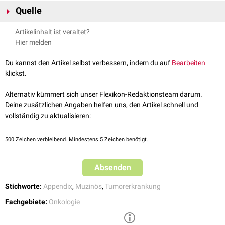
Innerhalb der letzten Jahre wurden verschiedene
Klassifikationen
der
Quelle
muzinösen Neoplasien der Appendix erarbeitet. Deshalb gibt es in der
Literatur keine einheitliche Terminologie.
Köhler F et al
.; Zufallsbefund muzinöse Neoplasie der Appendix;
Artikelinhalt ist veraltet?
Chirurg 90, 194–201 (2019).
Hier melden
Du kannst den Artikel selbst verbessern, indem du auf
Bearbeiten
klickst.
Alternativ kümmert sich unser Flexikon-Redaktionsteam darum.
Deine zusätzlichen Angaben helfen uns, den Artikel schnell und
vollständig zu aktualisieren:
500
Zeichen verbleibend. Mindestens 5 Zeichen benötigt.
Absenden
Stichworte:
Appendix
,
Muzinös
,
Tumorerkrankung
Fachgebiete:
Onkologie