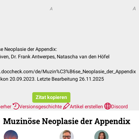
A
A
se Neoplasie der Appendix:
ven, Dr. Frank Antwerpes, Natascha van den Höfel
kon.doccheck.com/de/Muzin%C3%B6se_Neoplasie_der_Appendix
kon 20.09.2023. Letzte Bearbeitung 26.11.2025
Zitat kopieren
ierher
Versionsgeschichte
Artikel erstellen
Discord
Muzinöse Neoplasie der Appendix