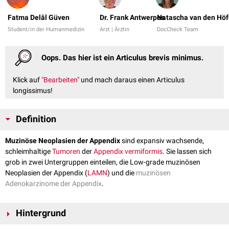
Fatma Delâl Güven
Dr. Frank Antwerpes
Natascha van den Höf
Student/in der Humanmedizin
Arzt | Ärztin
DocCheck Team
Oops. Das hier ist ein Articulus brevis minimus.
Klick auf
"Bearbeiten"
und mach daraus einen Articulus
longissimus!
Definition
Muzinöse Neoplasien der Appendix
sind expansiv wachsende,
schleimhaltige
Tumoren
der
Appendix vermiformis
. Sie lassen sich
grob in zwei Untergruppen einteilen, die Low-grade muzinösen
Neoplasien der Appendix (
LAMN
) und die
muzinösen
Adenokarzinome der Appendix
.
Hintergrund