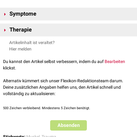
Symptome
Sofortiger
Schmerz
Therapie
Hämatombildung
Muskelhartspann
Kühlung
Artikelinhalt ist veraltet?
Belastungspause
Hier melden
MLD
Du kannst den Artikel selbst verbessern, indem du auf
Bearbeiten
klickst.
Alternativ kümmert sich unser Flexikon-Redaktionsteam darum.
Deine zusätzlichen Angaben helfen uns, den Artikel schnell und
vollständig zu aktualisieren:
500
Zeichen verbleibend. Mindestens 5 Zeichen benötigt.
Absenden
Stichworte:
Muskel
,
Trauma