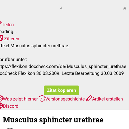
A
A
Teilen
oading...
Zitieren
rtikel Musculus sphincter urethrae:
brufbar unter:
ttps://flexikon.doccheck.com/de/Musculus_sphincter_urethrae
ocCheck Flexikon 30.03.2009. Letzte Bearbeitung 30.03.2009
Zitat kopieren
Was zeigt hierher
Versionsgeschichte
Artikel erstellen
Discord
Musculus sphincter urethrae