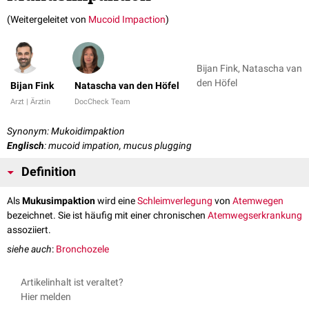
(Weitergeleitet von
Mucoid Impaction
)
Bijan Fink, Natascha van
den Höfel
Bijan Fink
Natascha van den Höfel
Arzt | Ärztin
DocCheck Team
Synonym: Mukoidimpaktion
Englisch
: mucoid impation, mucus plugging
Definition
Als
Mukusimpaktion
wird eine
Schleimverlegung
von
Atemwegen
bezeichnet. Sie ist häufig mit einer chronischen
Atemwegserkrankung
assoziiert.
siehe auch
:
Bronchozele
Artikelinhalt ist veraltet?
Hier melden