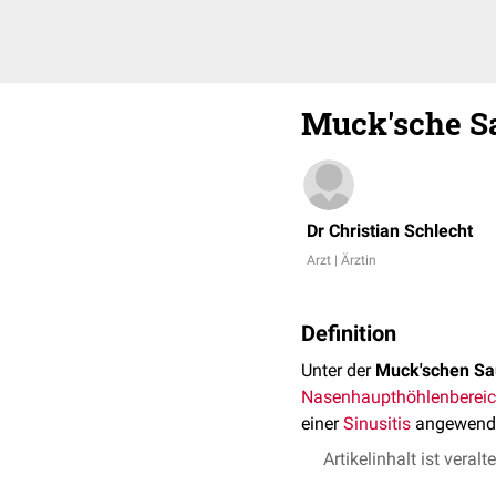
Muck'sche S
Dr Christian Schlecht
Arzt | Ärztin
Definition
Unter der
Muck'schen S
Nasenhaupthöhlenberei
einer
Sinusitis
angewende
Artikelinhalt ist veralt