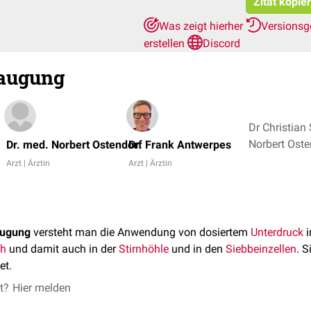
Zitat kopie
Was zeigt hierher
Versionsg
erstellen
Discord
augung
Dr Christian 
Dr. med. Norbert Ostendorf
Dr. Frank Antwerpes
Arzt | Ärztin
Arzt | Ärztin
augung
versteht man die Anwendung von dosiertem
Unterdruck
i
ch
und damit auch in der
Stirnhöhle
und in den
Siebbeinzellen
. 
t.
et?
Hier melden