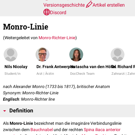
Versionsgeschichte
Artikel erstellen
Discord
Monro-Linie
(Weitergeleitet von
Monro-Richter-Linie
)
Nils Nicolay
Dr. Frank Antwerpes
Natascha van den Höfel
Dr. Richard 
Student/in
Arzt | Ärztin
DocCheck Team
Zahnarzt | Zahn
nach Alexander Monro (1733 bis 1817), britischer Anatom
Synonym: Monro-Richter-Linie
Englisch
: Monro-Richter line
Definition
Als
Monro-Linie
bezeichnet man die imaginäre Verbindungslinie
zwischen dem
Bauchnabel
und der rechten
Spina iliaca anterior