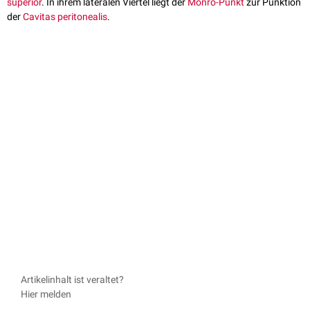
superior
. In ihrem lateralen Viertel liegt der
Monro-Punkt
zur Punktion
der
Cavitas peritonealis
.
Artikelinhalt ist veraltet?
Hier melden