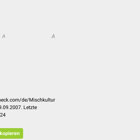
A
A
check.com/de/Mischkultur
.09.2007. Letzte
024
 kopieren