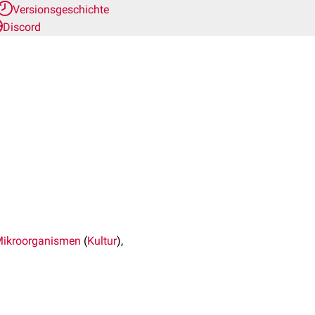
Versionsgeschichte
Discord
ikroorganismen
(
Kultur
),