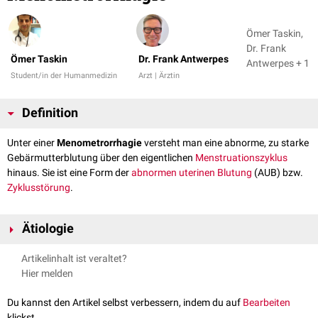
Ömer Taskin,
Dr. Frank
Ömer Taskin
Dr. Frank Antwerpes
Antwerpes + 1
Student/in der Humanmedizin
Arzt | Ärztin
Definition
Unter einer
Menometrorrhagie
versteht man eine abnorme, zu starke
Gebärmutterblutung über den eigentlichen
Menstruationszyklus
hinaus. Sie ist eine Form der
abnormen uterinen Blutung
(AUB) bzw.
Zyklusstörung
.
Ätiologie
Häufig liegt ein
hormonelles
Ungleichgewicht vor, aber auch
Artikelinhalt ist veraltet?
Uterusmyome
können eine Ursache sein.
Hier melden
Du kannst den Artikel selbst verbessern, indem du auf
Bearbeiten
klickst.