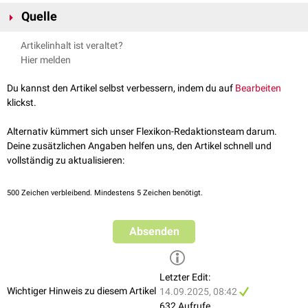
Heute (2025) werden chronische Nierenerkrankungen mit Zystenbildung
Quelle
unter den
autosomal-dominanten tubulo-interstitiellen
Nierenerkrankungen
(ADTKD) subsumiert. Die genetischen Formen, die
Eckardt KU, Alper SL, Antignac C, Bleyer AJ, Chauveau D, Dahan K,
Artikelinhalt ist veraltet?
früher als MCKD1 oder MCKD2 bezeichnet wurden, nennt man heute
Deltas C, Hosking A, Kmoch S, Rampoldi L, Wiesener M, Wolf MT,
Hier melden
ADTKD-MUC1 bzw. ADTKD-UMOD.
Devuyst O;
Kidney Disease: Improving Global Outcomes. Autosomal
dominant tubulointerstitial kidney disease: diagnosis, classification,
Du kannst den Artikel selbst verbessern, indem du auf
Bearbeiten
and management--A KDIGO consensus report
. Kidney Int. 2015
klickst.
Oct;88(4):676-83. doi: 10.1038/ki.2015.28. Epub 2015 Mar 4. PMID:
25738250.
Alternativ kümmert sich unser Flexikon-Redaktionsteam darum.
Deine zusätzlichen Angaben helfen uns, den Artikel schnell und
vollständig zu aktualisieren:
500
Zeichen verbleibend. Mindestens 5 Zeichen benötigt.
Absenden
Letzter Edit:
Wichtiger Hinweis zu diesem Artikel
14.09.2025, 08:42
632 Aufrufe