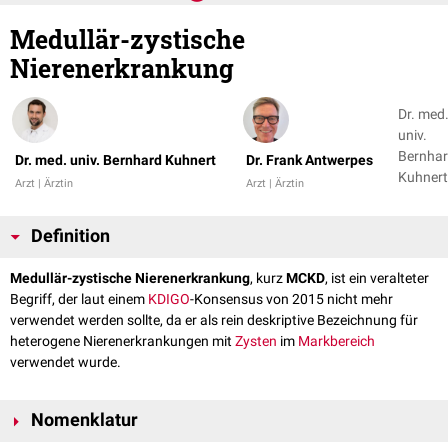
Medullär-zystische
Nierenerkrankung
Dr. med
univ.
Bernha
Dr. med. univ. Bernhard Kuhnert
Dr. Frank Antwerpes
Kuhnert
Arzt | Ärztin
Arzt | Ärztin
Dr. Fran
Antwer
Definition
Medullär-zystische Nierenerkrankung
, kurz
MCKD
, ist ein veralteter
Begriff, der laut einem
KDIGO
-Konsensus von 2015 nicht mehr
verwendet werden sollte, da er als rein deskriptive Bezeichnung für
heterogene Nierenerkrankungen mit
Zysten
im
Markbereich
verwendet wurde.
Nomenklatur