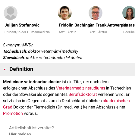
Julijan Stefanovic
Fridolin Bachinger
Dr. Frank Antwerpes
Natas
Student/in der Humanmedizin
Arzt | Ärztin
Arzt | Ärztin
DocChe
Synonym: MVDr.
Tschechisch
: doktor veterinární medicíny
Slowakisch
: doktor veterinárneho lekárstva
Definition
Medicinae veterinariae doctor
ist ein Titel, der nach dem
erfolgreichen Abschluss des
Veterinärmedizinstudiums
in Tschechien
oder der Slowakei als sogenanntes
Berufsdoktorat
verliehen wird. Er
setzt also im Gegensatz zum in Deutschland üblichen
akademischen
Grad
Doktor der Tiermedizin (Dr. med. vet.) keinen Abschluss einer
Promotion
voraus.
Artikelinhalt ist veraltet?
Hier melden