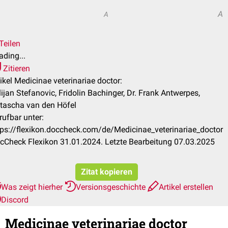
A
A
Teilen
ading...
Zitieren
tikel Medicinae veterinariae doctor:
lijan Stefanovic, Fridolin Bachinger, Dr. Frank Antwerpes,
tascha van den Höfel
rufbar unter:
tps://flexikon.doccheck.com/de/Medicinae_veterinariae_doctor
cCheck Flexikon 31.01.2024. Letzte Bearbeitung 07.03.2025
Zitat kopieren
Was zeigt hierher
Versionsgeschichte
Artikel erstellen
Discord
Medicinae veterinariae doctor