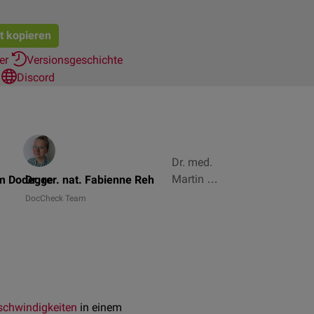
at kopieren
her
Versionsgeschichte
n
Discord
Dr. med.
Martin P.
am Dodegge
Dr. rer. nat. Fabienne Reh
Wedig, Dr.
DocCheck Team
med.
Norbert
Ostendorf
+ 3
schwindigkeiten
in einem