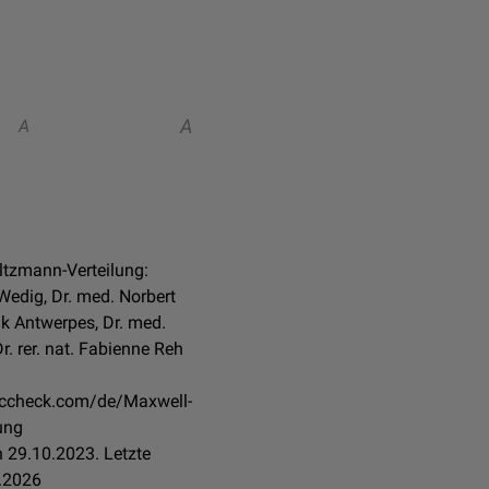
A
A
ltzmann-Verteilung:
 Wedig, Dr. med. Norbert
nk Antwerpes, Dr. med.
. rer. nat. Fabienne Reh
doccheck.com/de/Maxwell-
ung
 29.10.2023. Letzte
.2026