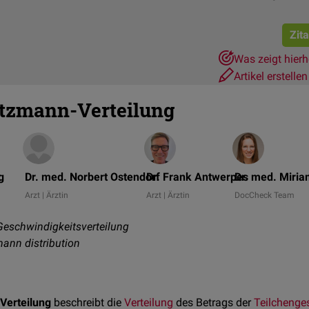
Zit
Was zeigt hier
Artikel erstelle
tzmann-Verteilung
g
Dr. med. Norbert Ostendorf
Dr. Frank Antwerpes
Dr. med. Miri
Arzt | Ärztin
Arzt | Ärztin
DocCheck Team
eschwindigkeitsverteilung
ann distribution
Verteilung
beschreibt die
Verteilung
des Betrags der
Teilchenge