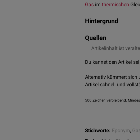
Gas
im
thermischen
Glei
Hintergrund
Die Teilchen eines Gases
Quellen
Geschwindigkeiten in zuf
es zu einer ständigen Ä
Artikelinhalt ist veralt
Chemie.de –
Maxwell
Verteilung beschreibt di
Lexikon der Chemie 
die Funktion fließen folg
Du kannst den Artikel se
Boltzmann-Konstant
Alternativ kümmert sich
absolute
Temperatur
Artikel schnell und vollst
Teilchenmasse
Betrag der Teilcheng
500
Zeichen verbleibend. Mindes
Gesamtzahl der Teilc
Stichworte:
Eponym
,
Gas