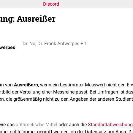
Discord
ung
:
Ausreißer
Dr. No, Dr. Frank Antwerpes + 1
twerpes
man von
Ausreißern
, wenn ein bestimmter Messwert nicht den Er
tbild der Verteilung einer Messreihe passt. Bei Umfragen ist da
on, die größenmäßig nicht zu den Angaben der anderen Studient
wie das
arithmetische Mittel
oder auch die
Standardabweichung
aher sollte immer geprüft werden, ob der Datensatz um Ausreiße