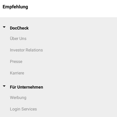
Empfehlung
DocCheck
Über Uns
Investor Relations
Presse
Karriere
Für Unternehmen
Werbung
Login Services