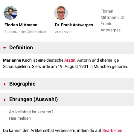
Florian
Mittmann, Dr.
Frank
Florian Mittmann
Dr. Frank Antwerpes
Antwerpes
Student/in der Zahnmedizin
Arzt | Ärztin
Definition
Marianne Koch
ist eine deutsche
Ärztin
, Autorin und ehemalige
Schauspielerin. Sie wurde am 19. August 1931 in München geboren.
Biographie
Marianne Koch begann zunächst ein
Medizinstudium
, das sie jedoch in
Ehrungen (Auswahl)
den 1950er- und 1960er-Jahren für ihre Schauspielkarriere unterbrach.
In den 1970er-Jahren nahm sie ihr Studium wieder auf und legte im Jahr
Bundesverdienstkreuz
Artikelinhalt ist veraltet?
1974 das
Staatsexamen
in München ab. Danach arbeitete sie als
Paracelsus-Medaille
Hier melden
Internistin
und engagierte sich in der medizinischen Aufklärung als
Bambi
Buchautorin und Moderatorin in Rundfunk und Fernsehen.
Goldene Kamera
Du kannst den Artikel selbst verbessern, indem du auf
Bearbeiten