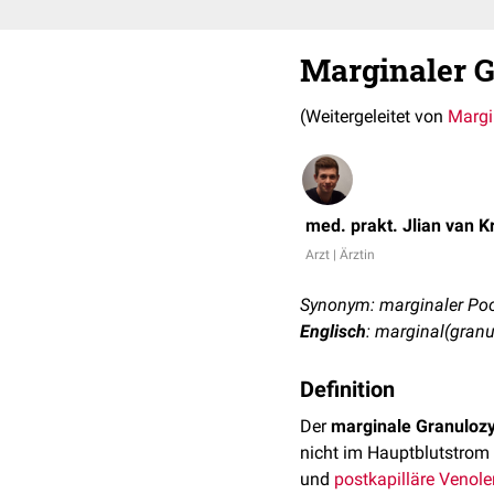
Marginaler 
(Weitergeleitet von
Margi
med. prakt. Jlian van 
Arzt | Ärztin
Synonym: marginaler Po
Englisch
: marginal(gran
Definition
Der
marginale Granuloz
nicht im Hauptblutstrom 
und
postkapilläre
Venole