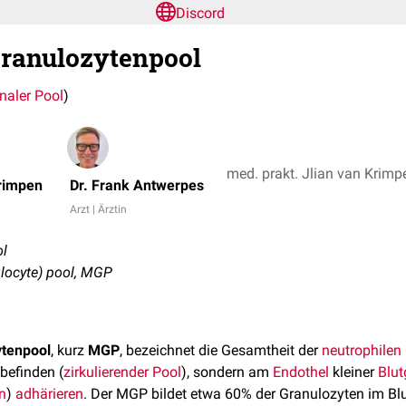
Discord
Granulozytenpool
naler Pool
)
med. prakt. Jlian van Krimp
Krimpen
Dr. Frank Antwerpes
Arzt | Ärztin
ol
ulocyte) pool, MGP
ytenpool
, kurz
MGP
, bezeichnet die Gesamtheit der
neutrophilen
befinden (
zirkulierender Pool
), sondern am
Endothel
kleiner
Blu
n
)
adhärieren
. Der MGP bildet etwa 60% der Granulozyten im B