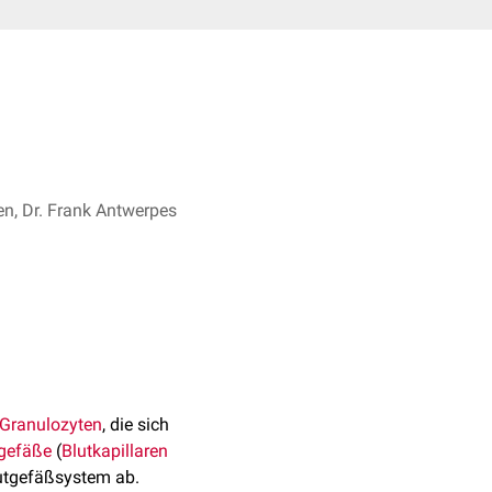
en, Dr. Frank Antwerpes
 Granulozyten
, die sich
tgefäße
(
Blutkapillaren
lutgefäßsystem ab.