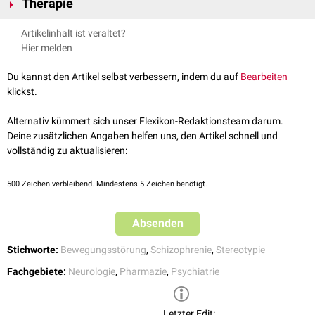
Therapie
Treten Manierismen im Rahmen einer Schizophrenie auf, gehen diese
Artikelinhalt ist veraltet?
unter hochpotenter
Neuroleptikatherapie
langsam wieder zurück.
Hier melden
Du kannst den Artikel selbst verbessern, indem du auf
Bearbeiten
klickst.
Alternativ kümmert sich unser Flexikon-Redaktionsteam darum.
Deine zusätzlichen Angaben helfen uns, den Artikel schnell und
vollständig zu aktualisieren:
500
Zeichen verbleibend. Mindestens 5 Zeichen benötigt.
Absenden
Stichworte:
Bewegungsstörung
,
Schizophrenie
,
Stereotypie
Fachgebiete:
Neurologie
,
Pharmazie
,
Psychiatrie
Letzter Edit: