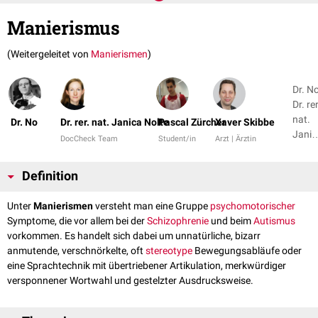
Manierismus
(Weitergeleitet von
Manierismen
)
Dr. No
Dr. rer
nat.
Dr. No
Dr. rer. nat. Janica Nolte
Pascal Zürcher
Xaver Skibbe
Janic
DocCheck Team
Student/in
Arzt | Ärztin
Nolte
+ 4
Definition
Unter
Manierismen
versteht man eine Gruppe
psychomotorischer
Symptome, die vor allem bei der
Schizophrenie
und beim
Autismus
vorkommen. Es handelt sich dabei um unnatürliche, bizarr
anmutende, verschnörkelte, oft
stereotype
Bewegungsabläufe oder
eine Sprachtechnik mit übertriebener Artikulation, merkwürdiger
versponnener Wortwahl und gestelzter Ausdrucksweise.