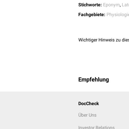
Stichworte:
Eponym
,
La
Fachgebiete:
Physiologi
Wichtiger Hinweis zu die
Empfehlung
DocCheck
Über Uns
Investor Relations