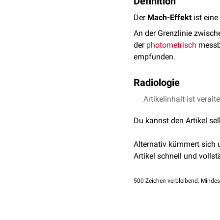
Definition
Der
Mach-Effekt
ist eine
An der Grenzlinie zwisch
der
photometrisch
messba
empfunden.
Radiologie
Der Mach-Effekt kann zu 
Artikelinhalt ist veralt
Linien fälschlicherweise
Du kannst den Artikel se
Alternativ kümmert sich
Artikel schnell und vollst
500
Zeichen verbleibend. Mindes