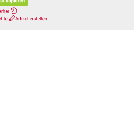
tat kopieren
erher
chte
Artikel erstellen