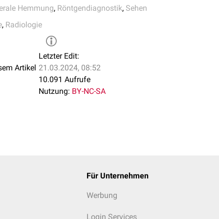
terale Hemmung
,
Röntgendiagnostik
,
Sehen
e
,
Radiologie
Letzter Edit:
sem Artikel
21.03.2024, 08:52
10.091 Aufrufe
Nutzung:
BY-NC-SA
Für Unternehmen
Werbung
Login Services