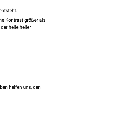
entsteht.
ne Kontrast größer als
er helle heller
können vermeintliche
ben helfen uns, den