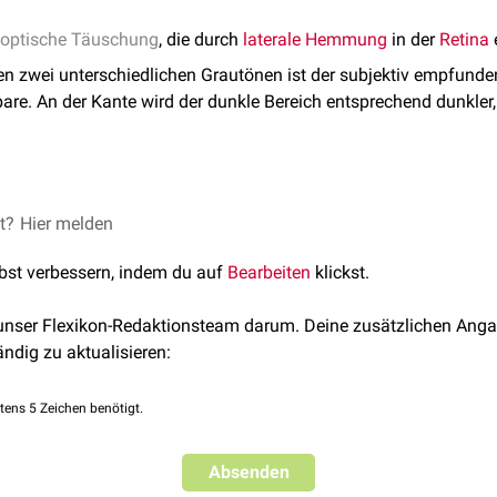
optische Täuschung
, die durch
laterale Hemmung
in der
Retina
en zwei unterschiedlichen Grautönen ist der subjektiv empfunde
re. An der Kante wird der dunkle Bereich entsprechend dunkler, d
diagnostischen Fehler in der
et?
Hier melden
Radiologie
führen. Beispielsweise 
 als
Frakturspalt
oder
Pneulinie
beurteilt werden.
lbst verbessern, indem du auf
Bearbeiten
klickst.
 unser Flexikon-Redaktionsteam darum. Deine zusätzlichen Anga
ändig zu aktualisieren:
tens 5 Zeichen benötigt.
Absenden