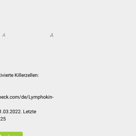
A
A
vierte Killerzellen:
ccheck.com/de/Lymphokin-
.03.2022. Letzte
025