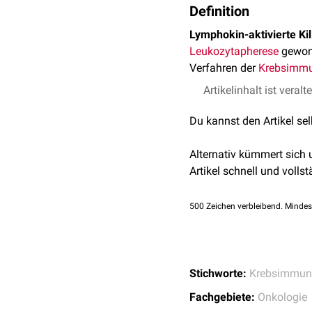
Definition
Lymphokin-aktivierte Kil
Leukozytapherese
gewon
Verfahren der
Krebsimmu
Artikelinhalt ist veralt
Du kannst den Artikel se
Alternativ kümmert sich
Artikel schnell und vollst
500
Zeichen verbleibend. Mindes
Stichworte:
Krebsimmunt
Fachgebiete:
Onkologie