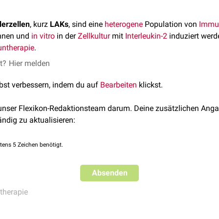
lerzellen
, kurz
LAKs
, sind eine
heterogene
Population von
Immu
nen und
in vitro
in der
Zellkultur
mit
Interleukin-2
induziert werde
ntherapie
.
et?
Hier melden
lbst verbessern, indem du auf
Bearbeiten
klickst.
 unser Flexikon-Redaktionsteam darum. Deine zusätzlichen Anga
ändig zu aktualisieren:
tens 5 Zeichen benötigt.
Absenden
herapie