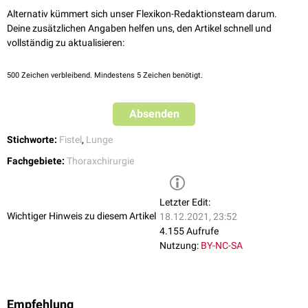
Bronchomediastinale Fistel
Alternativ kümmert sich unser Flexikon-Redaktionsteam darum.
Arteriobronchiale Fistel
Deine zusätzlichen Angaben helfen uns, den Artikel schnell und
Venobronchiale Fistel
vollständig zu aktualisieren:
Gefäßfisteln
500
Zeichen verbleibend. Mindestens 5 Zeichen benötigt.
Pulmonale arteriovenöse Fistel
(PAVF)
Absenden
Stichworte:
Fistel
,
Lunge
Fachgebiete:
Thoraxchirurgie
Letzter Edit:
Wichtiger Hinweis zu diesem Artikel
18.12.2021, 23:52
4.155 Aufrufe
Nutzung:
BY-NC-SA
Empfehlung