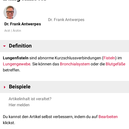
Dr. Frank Antwerpes
Dr. Frank Antwerpes
Arzt | Ärztin
Definition
Lungenfisteln
sind abnorme Kurzschlussverbindungen (
Fisteln
) im
Lungengewebe
. Sie können das
Bronchialsystem
oder die
Blutgefäße
betreffen.
Beispiele
Lungenfisteln, die vom Bronchialsystem ausgehen, werden auch als
Artikelinhalt ist veraltet?
Bronchialfisteln
bezeichnet.
Hier melden
Bronchialfisteln
Du kannst den Artikel selbst verbessern, indem du auf
Bearbeiten
Bronchopleurale Fistel
(BPF)
klickst.
Bronchoösophageale Fistel