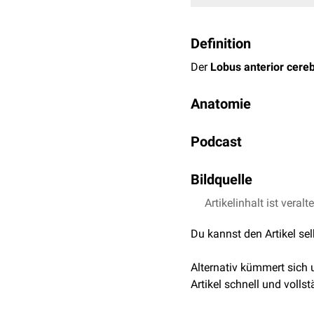
Definition
Der
Lobus anterior cereb
Anatomie
Der Lobus anterior cere
Podcast
durch Sekundärfurchen w
Hirnstamm
hin liegt die
L
Lobus cerebelli anterior
Bildquelle
Artikelinhalt ist veralt
Bildquelle Podcast: 
Du kannst den Artikel se
Alternativ kümmert sich
Artikel schnell und vollst