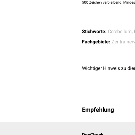
500
Zeichen verbleibend. Mindes
Stichworte:
Cerebellum
,
Fachgebiete:
Zentralner
Wichtiger Hinweis zu die
Empfehlung
DocCheck
Sagittalschnitt Cerebell