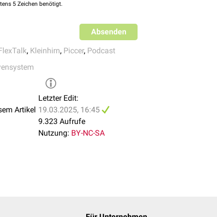
tens 5 Zeichen benötigt.
Absenden
FlexTalk
,
Kleinhirn
,
Piccer
,
Podcast
vensystem
Letzter Edit:
sem Artikel
19.03.2025, 16:45
9.323 Aufrufe
Nutzung:
BY-NC-SA
um - Einblutung im Lobus anterior
Für Unternehmen