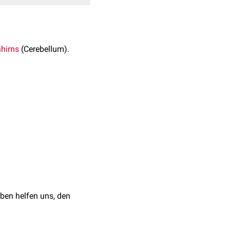
nhirns
(Cerebellum).
us cerebelli
. Er wird
n
Folia
unterteilt. Zum
eschichtlich zählt der
irn
ben helfen uns, den