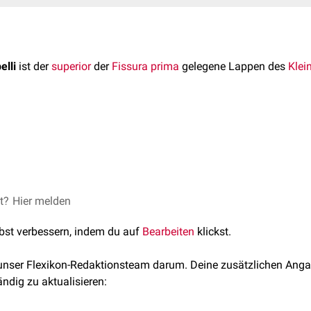
elli
ist der
superior
der
Fissura prima
gelegene Lappen des
Klei
belli bildet zusammen mit dem
Lobus posterior cerebelli
das
Corp
eiter in
Lobuli cerebelli
, und durch Tertiärfurchen noch weiter i
ingula cerebelli
, die an den
4. Hirnventrikel
grenzt. Entwicklungsg
 zum
Paläocerebellum
, funktionell zum
Spinocerebellum
.
FlexTalk - Sagt wo's langgeht: Das Kleinh
et?
© Moritz Mentges /
Hier melden
Unsplash
lbst verbessern, indem du auf
Bearbeiten
klickst.
 unser Flexikon-Redaktionsteam darum. Deine zusätzlichen Anga
ändig zu aktualisieren: