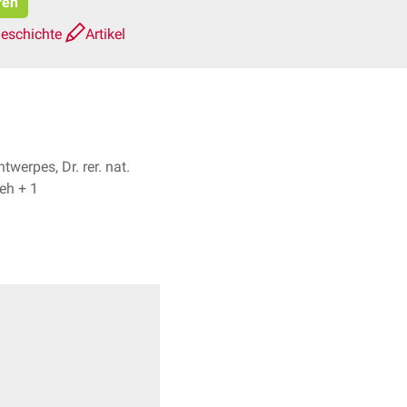
ren
geschichte
Artikel
twerpes, Dr. rer. nat.
Fabienne Reh + 1