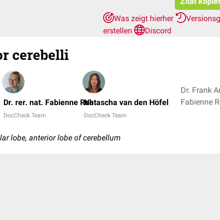
Zitat kopie
Was zeigt hierher
Versions
erstellen
Discord
r cerebelli
Dr. Frank An
Dr. rer. nat. Fabienne Reh
Natascha van den Höfel
DocCheck Team
DocCheck Team
llar lobe, anterior lobe of cerebellum