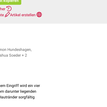
at kopieren
rher
hte
Artikel erstellen
mon Hundeshagen,
Joshua Soeder + 2
dem Eingriff wird ein vier
m darunter liegenden
autränder sorgfältig