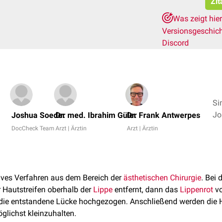
Zit
Was zeigt hie
Versionsgeschic
Discord
Si
Joshua Soeder
Dr. med. Ibrahim Güler
Dr. Frank Antwerpes
DocCheck Team
Arzt | Ärztin
Arzt | Ärztin
tives Verfahren aus dem Bereich der
ästhetischen Chirurgie
. Bei 
er Hautstreifen oberhalb der
Lippe
entfernt, dann das
Lippenrot
vo
die entstandene Lücke hochgezogen. Anschließend werden die H
glichst kleinzuhalten.