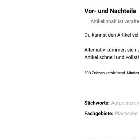
Vor- und Nachteile
Die Operation ist dauerha
Artikelinhalt ist veralt
Lift ein aufwändiger Eing
Du kannst den Artikel se
Gefahr einer sichtbaren
N
Alternativ kümmert sich
Artikel schnell und vollst
500
Zeichen verbleibend. Mindes
Stichworte:
Aufpolsteru
Fachgebiete:
Plastische 