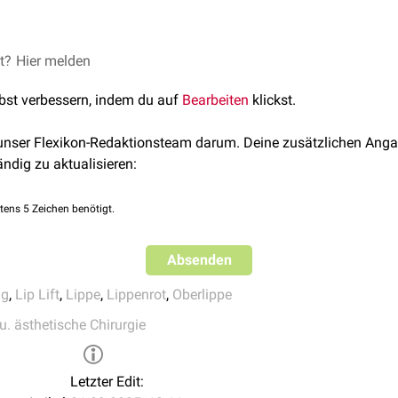
fter als eine
et?
Hier melden
Lippenaufpolsterung
und beseitigt gleichzeitig
Fal
riff, der eine lange Heilungsphase nach sich zieht. Wie bei jeder
lbst verbessern, indem du auf
Bearbeiten
klickst.
arbenbildung
oder einer späteren Verformung der Narbe.
 unser Flexikon-Redaktionsteam darum. Deine zusätzlichen Anga
ändig zu aktualisieren:
tens 5 Zeichen benötigt.
Absenden
ng
,
Lip Lift
,
Lippe
,
Lippenrot
,
Oberlippe
u. ästhetische Chirurgie
Letzter Edit: