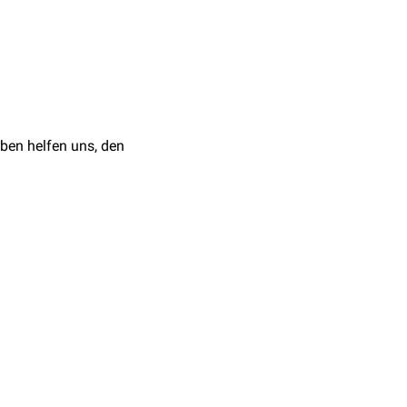
ten
. Allerdings ist der Lil
 Operation besteht die
ben helfen uns, den