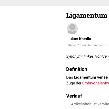
Ligamentum v
Lukas Knedla
Student/in der Humanmedizin
Synonym: linkes Hohlve
Definition
Das
Ligamentum venae c
Zuge der
Embryonalentw
Verlauf
Das Band erstreckt sich 
Artikelinhalt ist veralt