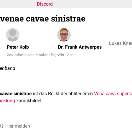
Discord
enae cavae sinistrae
Peter Kolb
Dr. Frank Antwerpes
Gesundheits- und Krankenpfleger/in
Arzt | Ärztin
nenband
avae sinistrae
ist das Relikt der obliterierten
Vena cava superior
icklung
zurückbildet.
von der
et?
Hier melden
Vena brachiocephalica sinistra
bis zum Ursprung der
Ven