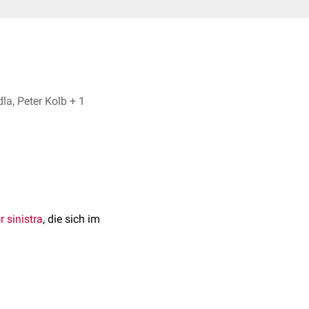
Lukas Knedla, Peter Kolb + 1
 sinistra
, die sich im
a obliqua atrii sinistri
,