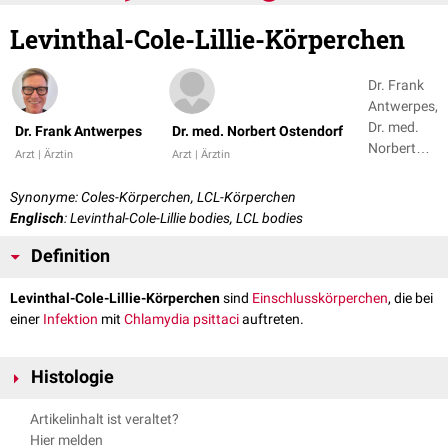
Levinthal-Cole-Lillie-Körperchen
Dr. Frank
Antwerpes,
Dr. med.
Dr. Frank Antwerpes
Dr. med. Norbert Ostendorf
Norbert
Arzt | Ärztin
Arzt | Ärztin
Ostendorf
Synonyme: Coles-Körperchen, LCL-Körperchen
Englisch
: Levinthal-Cole-Lillie bodies, LCL bodies
Definition
Levinthal-Cole-Lillie-Körperchen
sind
Einschlusskörperchen
, die bei
einer
Infektion
mit
Chlamydia psittaci
auftreten.
Histologie
Chlamydia psittaci lagert sich intrazellulär zu Mikrokolonien zusammen,
Artikelinhalt ist veraltet?
die in der
Giemsa-Färbung
lichtmikroskopisch als rötlich-violette
Hier melden