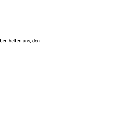
ann bei einer mangelnden
et man u.a. bei
i
Demenz
,
Depressionen
ben helfen uns, den