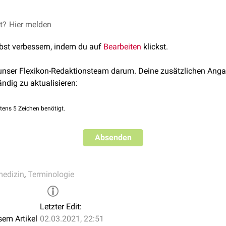
istungsminderung sind vielfältig. Jede negative Veränderung k
et?
Hier melden
zu einem "Leistungsknick" führen. Eine Leistungsminderung find
lbst verbessern, indem du auf
Bearbeiten
klickst.
en, z.B. bei
malignen
Tumoren
oder
Tuberkulose
- aber auch be
nmissbrauch
.
 unser Flexikon-Redaktionsteam darum. Deine zusätzlichen Anga
ändig zu aktualisieren:
tens 5 Zeichen benötigt.
Absenden
medizin
,
Terminologie
Letzter Edit:
sem Artikel
02.03.2021, 22:51