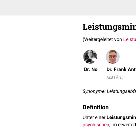
Leistungsmi
(Weitergeleitet von
Leist
Dr. No
Dr. Frank An
Arzt | Ärztin
Synonyme: Leistungsabfal
Definition
Unter einer
Leistungsmi
psychischen
, im erweite