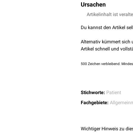
Ursachen
Die Ursachen für eine Le
Artikelinhalt ist veralt
Kompensationsfähigkeit
Du kannst den Artikel se
auszehrenden Erkrankung
oder
Alkohol-
und
Droge
Alternativ kümmert sich
Artikel schnell und vollst
500
Zeichen verbleibend. Mindes
Stichworte:
Patient
Fachgebiete:
Allgemein
Wichtiger Hinweis zu die