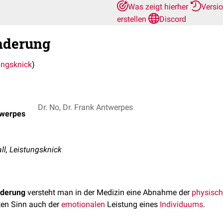
Was zeigt hierher
Versi
erstellen
Discord
nderung
ungsknick
)
Dr. No, Dr. Frank Antwerpes
twerpes
l, Leistungsknick
nderung
versteht man in der Medizin eine Abnahme der
physisc
rten Sinn auch der
emotionalen
Leistung eines
Individuums
.