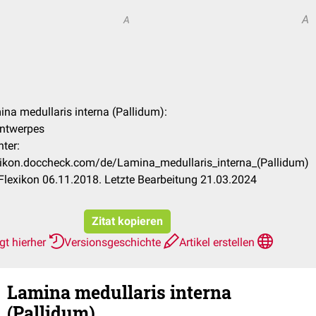
A
A
n
ina medullaris interna (Pallidum):
Antwerpes
ter:
exikon.doccheck.com/de/Lamina_medullaris_interna_(Pallidum)
lexikon 06.11.2018. Letzte Bearbeitung 21.03.2024
Zitat kopieren
gt hierher
Versionsgeschichte
Artikel erstellen
Lamina medullaris interna
(Pallidum)