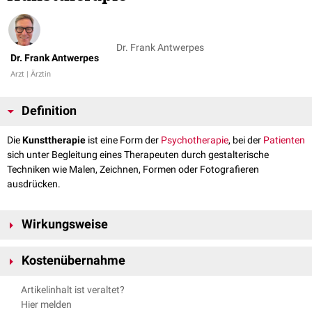
Dr. Frank Antwerpes
Dr. Frank Antwerpes
Arzt | Ärztin
Definition
Die
Kunsttherapie
ist eine Form der
Psychotherapie
, bei der
Patienten
sich unter Begleitung eines Therapeuten durch gestalterische
Techniken wie Malen, Zeichnen, Formen oder Fotografieren
ausdrücken.
Wirkungsweise
In der Kunsttherapie geht es primär um die Verbildlichung und
Kostenübernahme
Bewusstmachung innerer Prozesse. Durch die Gestaltung tritt der
Patient in einen Dialog mit unterbewussten oder verdrängten
Die Kunsttherapie gehört
nicht
zu den
Regelleistungen
der
gesetzlichen
Artikelinhalt ist veraltet?
psychischen Inhalten.
Krankenkassen
in Deutschland.
Hier melden