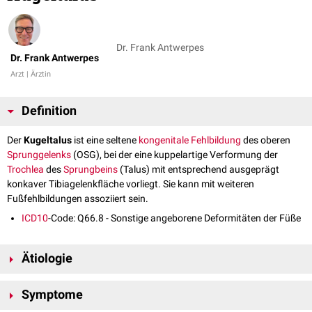
Dr. Frank Antwerpes
Dr. Frank Antwerpes
Arzt | Ärztin
Definition
Der
Kugeltalus
ist eine seltene
kongenitale
Fehlbildung
des oberen
Sprunggelenks
(OSG), bei der eine kuppelartige Verformung der
Trochlea
des
Sprungbeins
(Talus) mit entsprechend ausgeprägt
konkaver Tibiagelenkfläche vorliegt. Sie kann mit weiteren
Fußfehlbildungen assoziiert sein.
ICD10
-Code: Q66.8 - Sonstige angeborene Deformitäten der Füße
Ätiologie
Die Ursache der Erkrankung ist zur Zeit (2020) unklar. Liegen andere
Symptome
Fußfehlbildungen vor (z.B.
tarsale Koalitionen
), kann sie als
Kompensationsmechanismus verstanden werden.