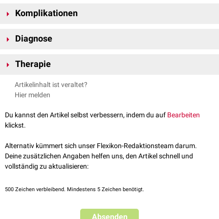
Ein isolierter Kugeltalus macht primär keine Beschwerden, führt aber zu
Komplikationen
einer stärkeren Instabilität der Gelenks in der
Frontalebene
. Dadurch
kann es leichter zu einem
Supinationstrauma
im OSG kommen.
Sprunggelenksarthrose
Diagnose
Röntgenaufnahme
des Sprunggelenks in 2 Ebenen: Konvexe Trochlea
Therapie
mit entsprechender konkaver Gelenkgabel.
Stabilisierung des Sprunggelenks durch
Orthesen
.
Artikelinhalt ist veraltet?
Hier melden
Du kannst den Artikel selbst verbessern, indem du auf
Bearbeiten
klickst.
Alternativ kümmert sich unser Flexikon-Redaktionsteam darum.
Deine zusätzlichen Angaben helfen uns, den Artikel schnell und
vollständig zu aktualisieren:
500
Zeichen verbleibend. Mindestens 5 Zeichen benötigt.
Absenden