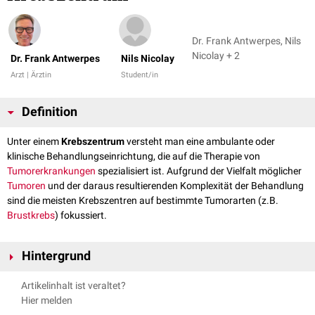
Dr. Frank Antwerpes, Nils
Nicolay + 2
Dr. Frank Antwerpes
Nils Nicolay
Arzt | Ärztin
Student/in
Definition
Unter einem
Krebszentrum
versteht man eine ambulante oder
klinische Behandlungseinrichtung, die auf die Therapie von
Tumorerkrankungen
spezialisiert ist. Aufgrund der Vielfalt möglicher
Tumoren
und der daraus resultierenden Komplexität der Behandlung
sind die meisten Krebszentren auf bestimmte Tumorarten (z.B.
Brustkrebs
) fokussiert.
Hintergrund
Der Begriff "Krebszentrum" wird in Deutschland nicht durch allgemein
Artikelinhalt ist veraltet?
verbindliche Richtlinien definiert, so dass für Patienten und einweisende
Hier melden
Ärzte die Abgrenzung zwischen spezialisierten und nicht-spezialisierten