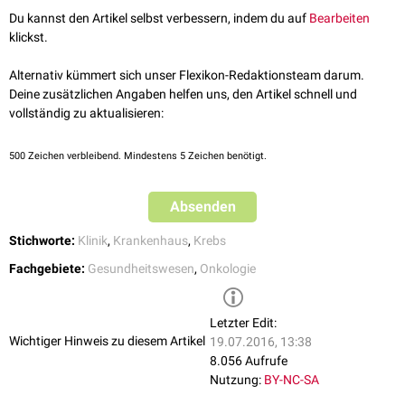
Einrichtungen schwierig ist. Ein Krebszentrum sollte u.a. folgende
Du kannst den Artikel selbst verbessern, indem du auf
Bearbeiten
Merkmale besitzen:
klickst.
Therapie nach aktuellen wissenschaftlichen Standards
Qualitätssicherung
Alternativ kümmert sich unser Flexikon-Redaktionsteam darum.
durch Anwendung von
Therapieleitlinien
Deine zusätzlichen Angaben helfen uns, den Artikel schnell und
durch systematische Nachverfolgung der
vollständig zu aktualisieren:
Behandlungsergebnisse
Ausreichende quantitative Erfahrung (
Fallzahlen
)
500
Zeichen verbleibend. Mindestens 5 Zeichen benötigt.
Interdisziplinärer
Ansatz
Krebszentren können in Bezug auf ihren Einzugsbereich regional
Absenden
(regionales Krebszentrum) oder überregional (nationales Krebszentrum)
ausgerichtet sein.
Stichworte:
Klinik
,
Krankenhaus
,
Krebs
Fachgebiete:
Gesundheitswesen
,
Onkologie
Letzter Edit:
Wichtiger Hinweis zu diesem Artikel
19.07.2016, 13:38
8.056 Aufrufe
Nutzung:
BY-NC-SA