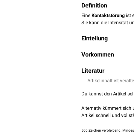
Definition
Eine
Kontaktstörung
ist 
Sie kann die Intensität 
Einteilung
Kontaktstörungen könn
Vorkommen
qualitativ
: Veränderu
Eine Kontaktstörung ist 
quantitativ
: Veränder
Literatur
beispielsweise im Rahme
Persönlichkeitsstörunge
Artikelinhalt ist veralt
Thieme: Endspurt Klin
Pschyrembel online 
Du kannst den Artikel se
Alternativ kümmert sich
Artikel schnell und vollst
500
Zeichen verbleibend. Mindes