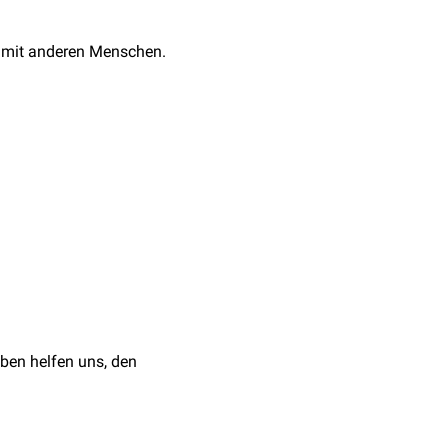
 mit anderen Menschen.
en
. Sie kann
-Problematik)
mmten
ben helfen uns, den