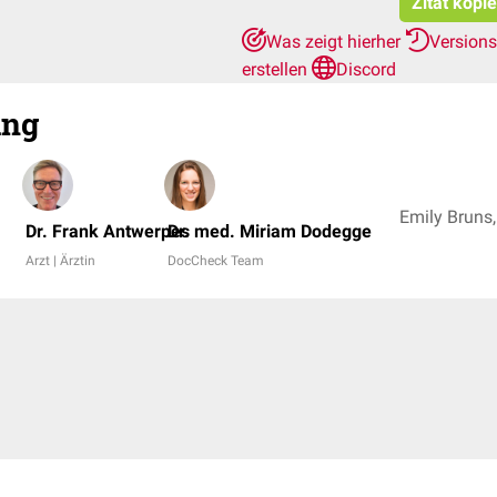
Zitat kopi
Was zeigt hierher
Version
erstellen
Discord
ung
Dr. Frank Antwerpes
Dr. med. Miriam Dodegge
Arzt | Ärztin
DocCheck Team