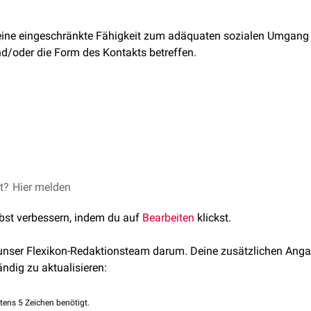
eine eingeschränkte Fähigkeit zum adäquaten sozialen Umgang
und/oder die Form des Kontakts betreffen.
en
qualitativer
oder
quantitativer
Natur sein:
ngen der Kontaktform (z.B. aggressiv)
ein unspezifisches
Symptom
verschiedener
psychischer Störung
ungen der Kontaktintensität (z.B. Distanzlosigkeit, Nähe-Distanz
n einer
Schizophrenie
, bei
affektiven Störungen
oder bei besti
n
auftreten.
et?
ik Psychiatrie, Psychotherapie
Hier melden
–
Kontaktstörung
, abgerufen am 18.09.2023
lbst verbessern, indem du auf
Bearbeiten
klickst.
 unser Flexikon-Redaktionsteam darum. Deine zusätzlichen Anga
ändig zu aktualisieren:
tens 5 Zeichen benötigt.