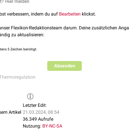
wird die
et?
Hier melden
Wärme
über die
Gewebe
weitergeleitet. Ein direkter Ha
 ebenfalls zu einer Wärmeleitung. Wieviel Wärme durch Kondukt
lbst verbessern, indem du auf
Bearbeiten
klickst.
ähigkeit
des jeweiligen Materials und von der Temperaturdiffe
ial ab.
 unser Flexikon-Redaktionsteam darum. Deine zusätzlichen Anga
ändig zu aktualisieren:
tens 5 Zeichen benötigt.
Absenden
Thermoregulation
Letzter Edit:
sem Artikel
21.03.2024, 08:54
36.349 Aufrufe
Nutzung:
BY-NC-SA