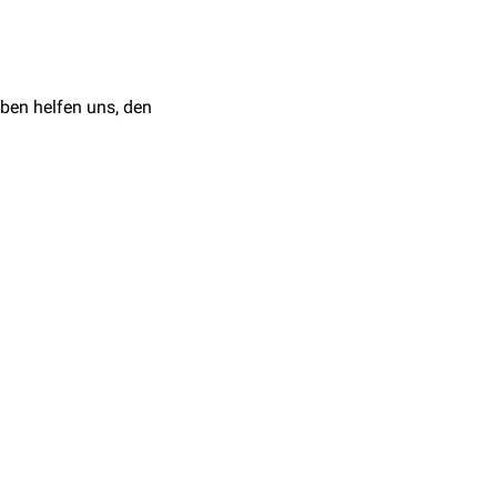
utkontakt mit festem oder
ion abgegeben wird,
renz zwischen der
Haut
ben helfen uns, den