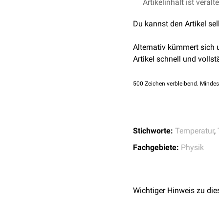
Im menschlichen Körper 
Artikelinhalt ist veralt
flüssigem Material führt
Du kannst den Artikel se
hängt von der
Wärmeleitf
und dem berührten Mater
Alternativ kümmert sich
Artikel schnell und vollst
500
Zeichen verbleibend. Mindes
Stichworte:
Temperatur
,
Fachgebiete:
Physik
Wichtiger Hinweis zu die