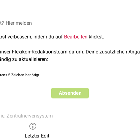
 befindet sich gemeinsam mit den unteren
et?
Hier melden
Sakralsegmenten
i
rbels
.
lbst verbessern, indem du auf
Bearbeiten
klickst.
 unser Flexikon-Redaktionsteam darum. Deine zusätzlichen Anga
ändig zu aktualisieren:
tens 5 Zeichen benötigt.
Absenden
ie
,
Zentralnervensystem
Letzter Edit: