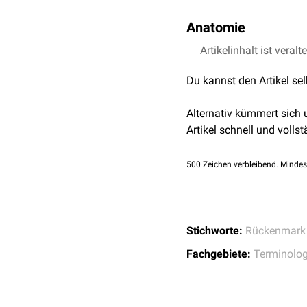
Anatomie
Das 1. Kokzygealsegment
Artikelinhalt ist veralt
der Höhe des 1.
Lendenwi
Du kannst den Artikel se
Alternativ kümmert sich
Artikel schnell und vollst
500
Zeichen verbleibend. Mindes
Stichworte:
Rückenmark
Fachgebiete:
Terminolog