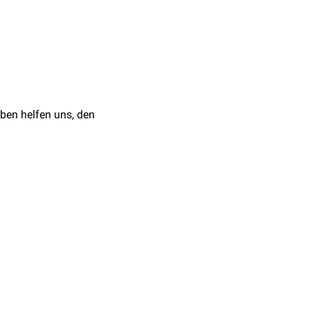
m
Conus medullaris
auf
ben helfen uns, den