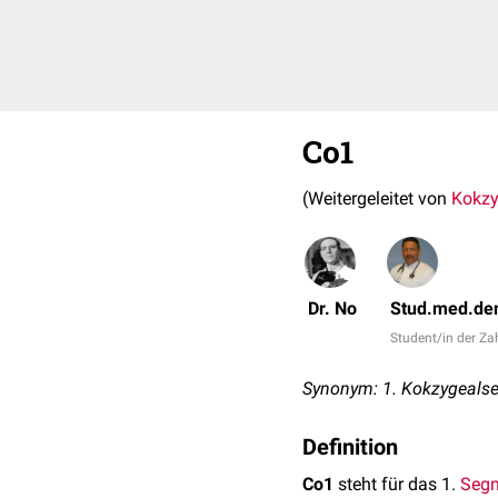
Co1
(Weitergeleitet von
Kokzy
Dr. No
Stud.med.den
Student/in der Z
Synonym: 1. Kokzygeals
Definition
Co1
steht für das 1.
Seg