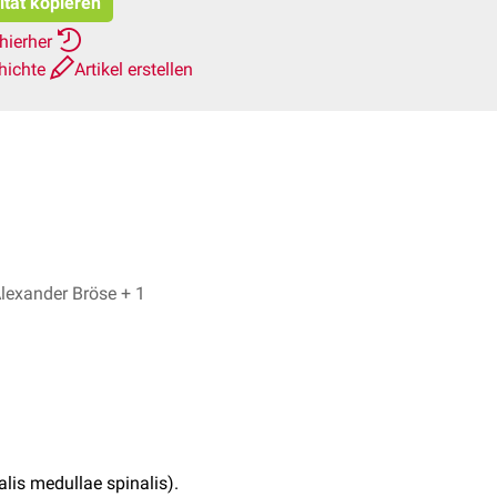
itat kopieren
hierher
hichte
Artikel erstellen
Dr. No, Stud.med.dent. Sascha Alexander Bröse + 1
lis medullae spinalis).