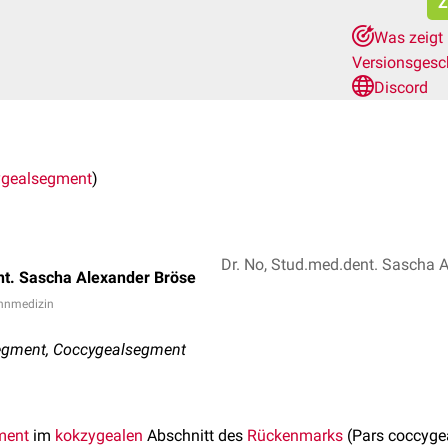
Z
Was zeigt 
Versionsgesc
Discord
gealsegment
)
t. Sascha Alexander Bröse
ahnmedizin
egment, Coccygealsegment
ment
im
kokzygealen
Abschnitt des
Rückenmarks
(Pars coccygea