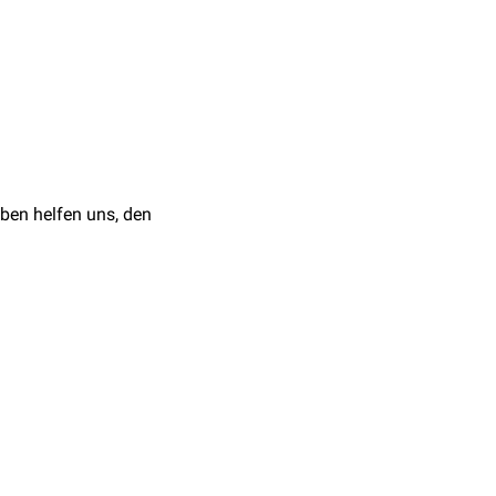
en
,
Diarrhö
oder als
ben helfen uns, den