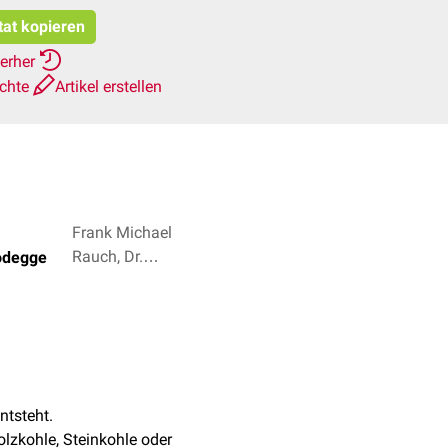
tat kopieren
ierher
ichte
Artikel erstellen
Frank Michael
Rauch, Dr.
odegge
Frank
Antwerpes + 2
ntsteht.
olzkohle, Steinkohle oder