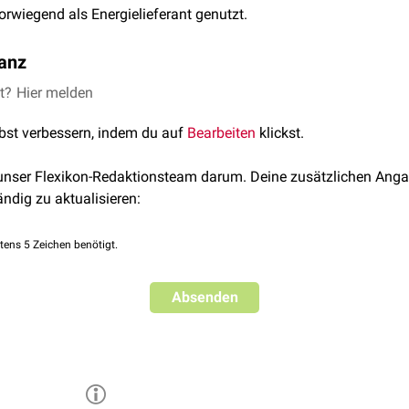
orwiegend als Energielieferant genutzt.
anz
et?
ondere die
Hier melden
Aktivkohle
relevant, die als
Adsorbens
bei
Vergiftung
wird.
lbst verbessern, indem du auf
Bearbeiten
klickst.
 unser Flexikon-Redaktionsteam darum. Deine zusätzlichen Anga
ändig zu aktualisieren:
tens 5 Zeichen benötigt.
Absenden