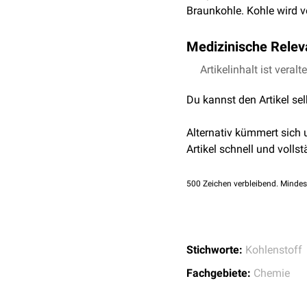
Braunkohle. Kohle wird v
Medizinische Relev
In der
Artikelinhalt ist veralt
Medizin
ist insbes
Wundauflage
eingesetzt 
Du kannst den Artikel se
Alternativ kümmert sich
Artikel schnell und vollst
500
Zeichen verbleibend. Mindes
Stichworte:
Kohlenstoff
Fachgebiete:
Chemie