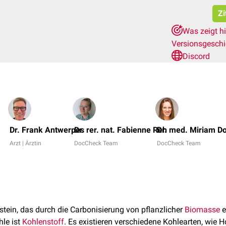
Zi
Was zeigt h
Versionsgesch
Discord
Dr. Frank Antwerpes
Dr. rer. nat. Fabienne Reh
Dr. med. Miriam D
Arzt | Ärztin
DocCheck Team
DocCheck Team
stein, das durch die Carbonisierung von pflanzlicher
Biomasse
e
le ist
Kohlenstoff
. Es existieren verschiedene Kohlearten, wie H