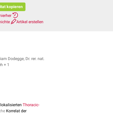
itat kopieren
hierher
hichte
Artikel erstellen
iam Dodegge, Dr. rer. nat.
Fabienne Reh + 1
lokalisierten
Thoracic-
che
Korrelat der