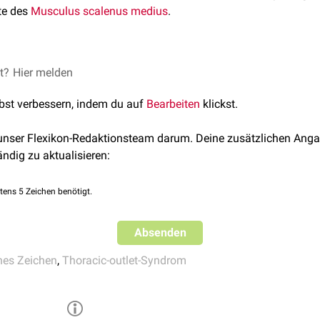
e des
Musculus scalenus medius
.
et?
racic-outlet-Syndrom als Ursache chronischer Armbeschwerde
Hier melden
19
lbst verbessern, indem du auf
Bearbeiten
klickst.
ographic Identification of Fibromuscular Bands Associated wit
 "Wedge-Sickle" Sign
, Ultrasound Med Biol, 2016
 unser Flexikon-Redaktionsteam darum. Deine zusätzlichen Anga
ändig zu aktualisieren:
tens 5 Zeichen benötigt.
Absenden
hes Zeichen
,
Thoracic-outlet-Syndrom