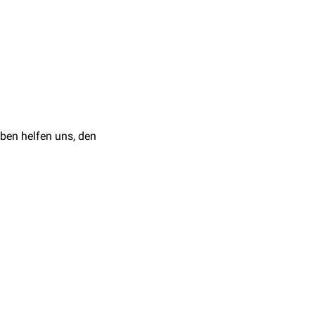
n
, Klinische
h Neurogenic Thoracic
ben helfen uns, den