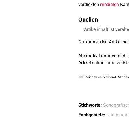
verdickten
medialen
Kant
Quellen
Artikelinhalt ist veralt
Böhm & Dollinger,
Tho
Neurophysiologie, 20
Du kannst den Artikel se
Arányi et al.,
Ultrason
Outlet Syndrome: The
Alternativ kümmert sich
Artikel schnell und vollst
500
Zeichen verbleibend. Mindes
Stichworte:
Sonografisc
Fachgebiete:
Radiologie