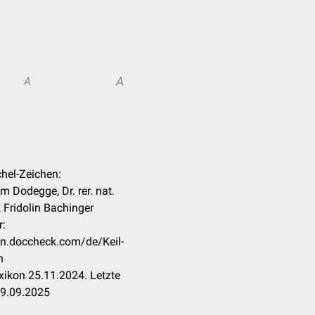
A
A
ichel-Zeichen:
m Dodegge, Dr. rer. nat.
 Fridolin Bachinger
r:
kon.doccheck.com/de/Keil-
n
ikon 25.11.2024. Letzte
09.09.2025