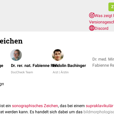
Z
Was zeigt 
Versionsgesc
Discord
Zeichen
Dr. med. Mir
ge
Dr. rer. nat. Fabienne Reh
Fridolin Bachinger
DocCheck Team
Arzt | Ärztin
ign
ist ein
sonographisches Zeichen
, das bei einem
supraklavikulär
et werden kann. Es handelt sich dabei um das
bildmorphologis