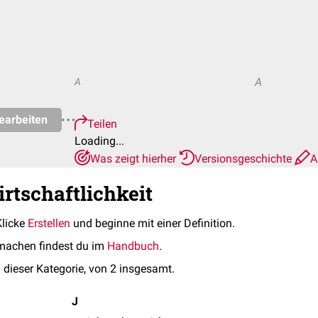
A
A
earbeiten
Teilen
Loading...
Was zeigt hierher
Versionsgeschichte
A
rtschaftlichkeit
Klicke
Erstellen
und beginne mit einer Definition.
machen findest du im
Handbuch
.
 dieser Kategorie, von 2 insgesamt.
J