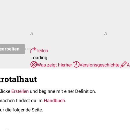
A
A
earbeiten
Teilen
Loading...
Was zeigt hierher
Versionsgeschichte
A
krotalhaut
Klicke
Erstellen
und beginne mit einer Definition.
machen findest du im
Handbuch
.
ur die folgende Seite.