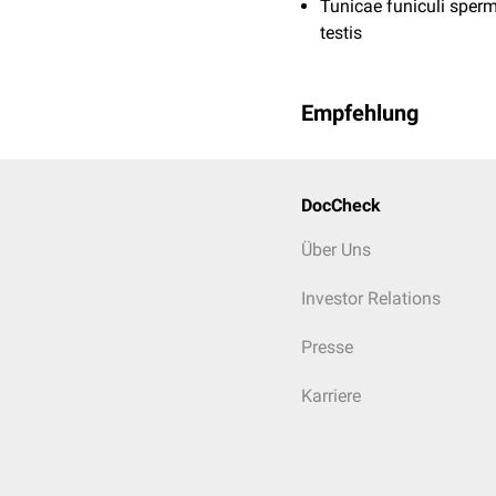
Tunicae funiculi sperm
testis
Empfehlung
DocCheck
Über Uns
Investor Relations
Presse
Karriere