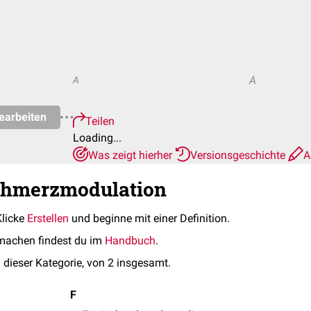
A
A
earbeiten
Teilen
Loading...
Was zeigt hierher
Versionsgeschichte
A
Schmerzmodulation
Klicke
Erstellen
und beginne mit einer Definition.
machen findest du im
Handbuch
.
 dieser Kategorie, von 2 insgesamt.
F