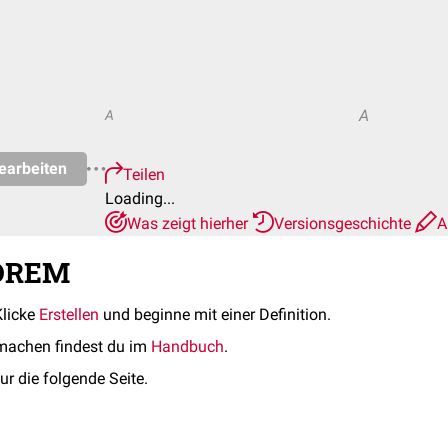
A
A
earbeiten
Teilen
Loading...
Was zeigt hierher
Versionsgeschichte
A
SOREM
Klicke
Erstellen
und beginne mit einer Definition.
machen findest du im
Handbuch
.
ur die folgende Seite.