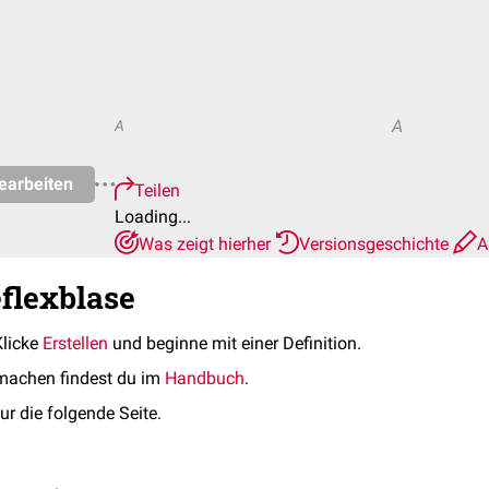
A
A
earbeiten
Teilen
Loading...
Was zeigt hierher
Versionsgeschichte
A
eflexblase
Klicke
Erstellen
und beginne mit einer Definition.
machen findest du im
Handbuch
.
ur die folgende Seite.