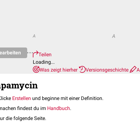
A
A
earbeiten
Teilen
Loading...
Was zeigt hierher
Versionsgeschichte
A
Rapamycin
Klicke
Erstellen
und beginne mit einer Definition.
machen findest du im
Handbuch
.
ur die folgende Seite.