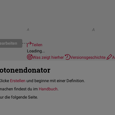
A
A
earbeiten
Teilen
Loading...
Was zeigt hierher
Versionsgeschichte
A
rotonendonator
Klicke
Erstellen
und beginne mit einer Definition.
machen findest du im
Handbuch
.
ur die folgende Seite.