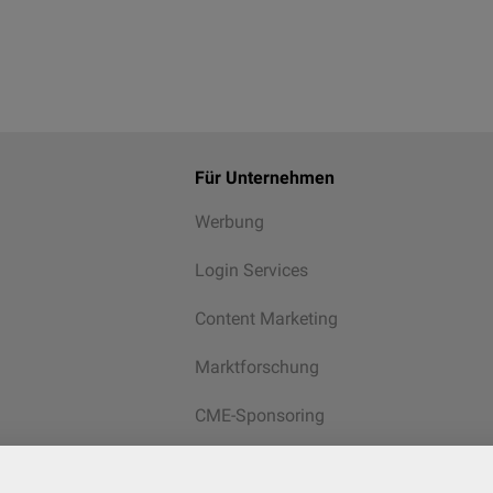
Für Unternehmen
Werbung
Login Services
Content Marketing
Marktforschung
CME-Sponsoring
Alle Services