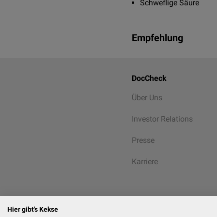
Schweflige Säure
Empfehlung
DocCheck
Über Uns
Investor Relations
Presse
Karriere
Hier gibt's Kekse