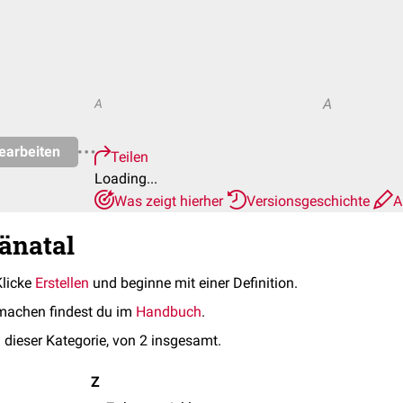
A
A
earbeiten
Teilen
Loading...
Was zeigt hierher
Versionsgeschichte
A
ränatal
Klicke
Erstellen
und beginne mit einer Definition.
machen findest du im
Handbuch
.
 dieser Kategorie, von 2 insgesamt.
Z