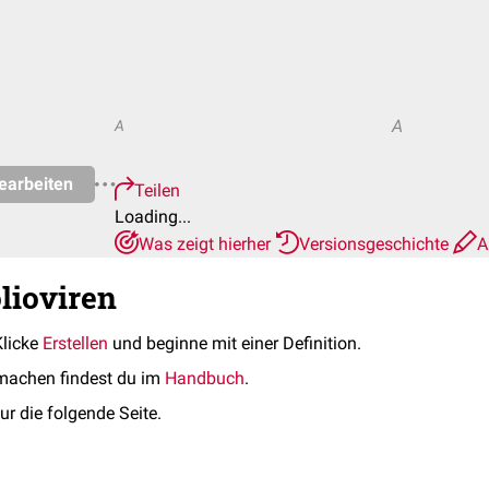
A
A
earbeiten
Teilen
Loading...
Was zeigt hierher
Versionsgeschichte
A
lioviren
Klicke
Erstellen
und beginne mit einer Definition.
machen findest du im
Handbuch
.
ur die folgende Seite.