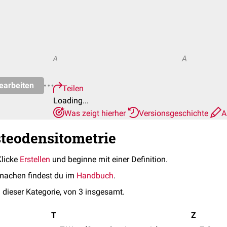
A
A
earbeiten
Teilen
Loading...
Was zeigt hierher
Versionsgeschichte
A
steodensitometrie
Klicke
Erstellen
und beginne mit einer Definition.
machen findest du im
Handbuch
.
 dieser Kategorie, von 3 insgesamt.
T
Z