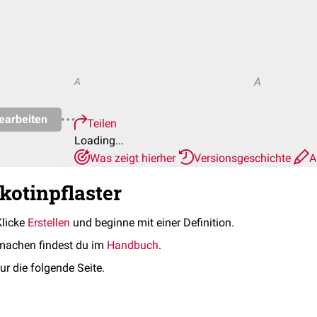
A
A
earbeiten
Teilen
Loading...
Was zeigt hierher
Versionsgeschichte
A
kotinpflaster
Klicke
Erstellen
und beginne mit einer Definition.
machen findest du im
Handbuch
.
ur die folgende Seite.