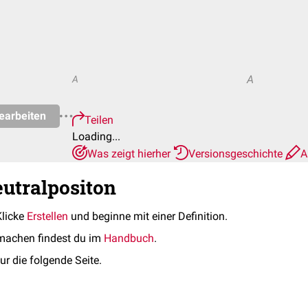
A
A
earbeiten
Teilen
Loading...
Was zeigt hierher
Versionsgeschichte
A
eutralpositon
Klicke
Erstellen
und beginne mit einer Definition.
machen findest du im
Handbuch
.
ur die folgende Seite.