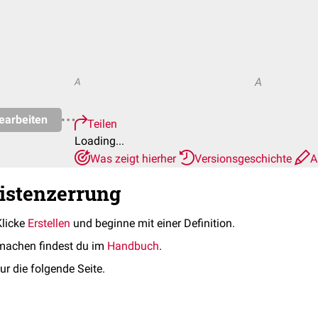
A
A
earbeiten
Teilen
Loading...
Was zeigt hierher
Versionsgeschichte
A
eistenzerrung
Klicke
Erstellen
und beginne mit einer Definition.
machen findest du im
Handbuch
.
ur die folgende Seite.