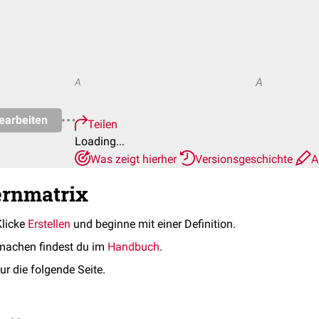
A
A
earbeiten
Teilen
Loading...
Was zeigt hierher
Versionsgeschichte
A
ernmatrix
Klicke
Erstellen
und beginne mit einer Definition.
machen findest du im
Handbuch
.
ur die folgende Seite.